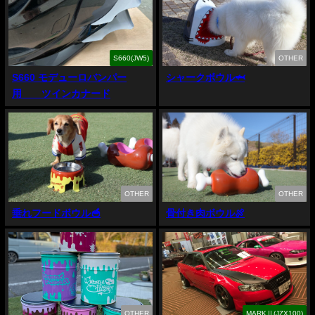
S660(JW5)
OTHER
S660 モデューロバンパー
シャークボウル🦈
用 ツインカナード
OTHER
OTHER
垂れフードボウル🥣
骨付き肉ボウル🍖
OTHER
MARKⅡ(JZX100)