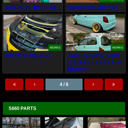
ガゼルパンチ 垂れペール缶
JZX100 アウディ顔マーク2
WORKS
WORKS
S660 ワンオフボンネット
ミニカ ワンオフルーフスポ
イラー&スリットスポイラー&
垂れカバー
4 / 8
S660 PARTS