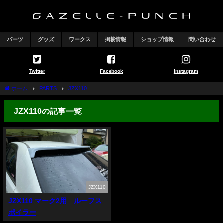
パーツ
グッズ
ワークス
掲載情報
ショップ情報
問い合わせ
Twitter
Facebook
Instagram
ホーム
PARTS
JZX110
JZX110の記事一覧
JZX110
JZX110 マーク2用 ルーフス
ポイラー