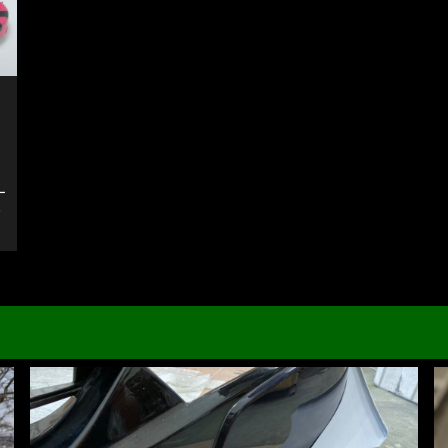
。
ー
カ