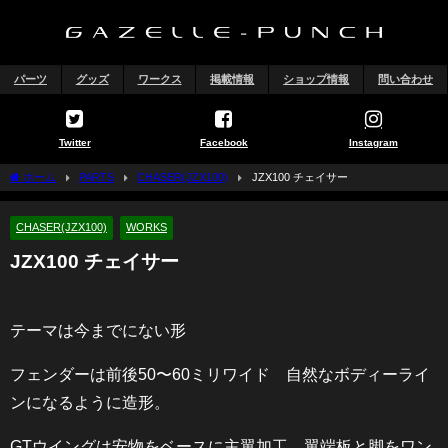
パーツ
グッズ
ワークス
掲載情報
ショップ情報
問い合わせ
Twitter
Facebook
Instagram
ホーム
PARTS
CHASER(JZX100)
JZX100 チェイサー
CHASER(JZX100)
WORKS
JZX100 チェイサー
テーマは今までにない形
フェンダーは前後50〜60ミリワイド 自然なボディーライ
ンになるように造形。
GTウイングは安物をベースに主翼加工、翼端板と脚をワン